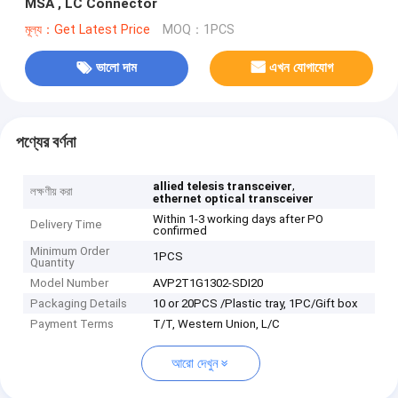
MSA , LC Connector
মূল্য：Get Latest Price
MOQ：1PCS
ভালো দাম
এখন যোগাযোগ
পণ্যের বর্ণনা
,
allied telesis transceiver
লক্ষণীয় করা
ethernet optical transceiver
Within 1-3 working days after PO
Delivery Time
confirmed
Minimum Order
1PCS
Quantity
Model Number
AVP2T1G1302-SDI20
Packaging Details
10 or 20PCS /Plastic tray, 1PC/Gift box
Payment Terms
T/T, Western Union, L/C
আরো দেখুন