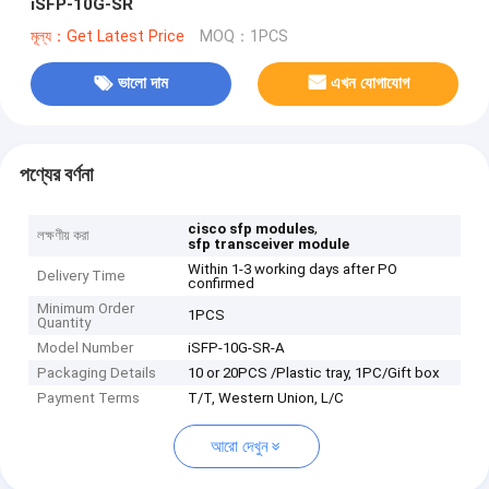
iSFP-10G-SR
মূল্য：Get Latest Price
MOQ：1PCS
ভালো দাম
এখন যোগাযোগ
পণ্যের বর্ণনা
,
cisco sfp modules
লক্ষণীয় করা
sfp transceiver module
Within 1-3 working days after PO
Delivery Time
confirmed
Minimum Order
1PCS
Quantity
Model Number
iSFP-10G-SR-A
Packaging Details
10 or 20PCS /Plastic tray, 1PC/Gift box
Payment Terms
T/T, Western Union, L/C
আরো দেখুন