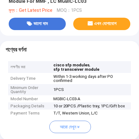
Module For MMF , LC MGBIC-LC03
মূল্য：Get Latest Price
MOQ：1PCS
ভালো দাম
এখন যোগাযোগ
পণ্যের বর্ণনা
,
cisco sfp modules
লক্ষণীয় করা
sfp transceiver module
Within 1-3 working days after PO
Delivery Time
confirmed
Minimum Order
1PCS
Quantity
Model Number
MGBIC-LC03-A
Packaging Details
10 or 20PCS /Plastic tray, 1PC/Gift box
Payment Terms
T/T, Western Union, L/C
আরো দেখুন